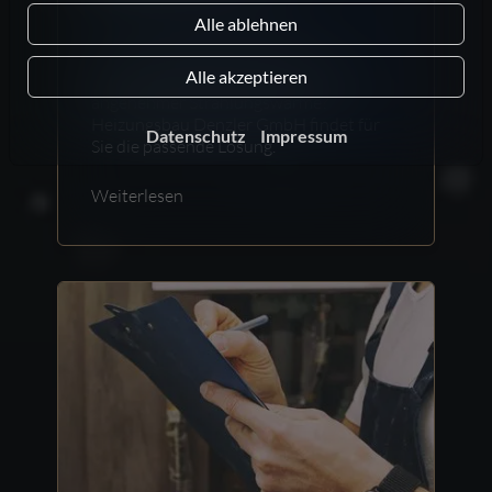
Wärmeverteilung
Alle ablehnen
Moderne effektive Plattenheizkörper
Alle akzeptieren
oder eine Fußbodenheizung mit
angenehmer Strahlungswärme?
Heizungsbau Denzler GmbH findet für
Datenschutz
Impressum
Sie die passende Lösung.
Weiterlesen