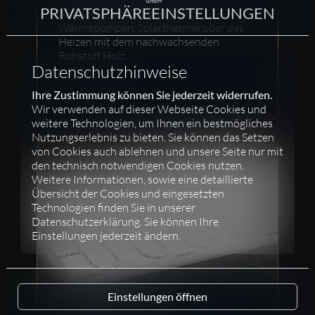
PRIVATSPHÄRE­EINSTELLUNGEN
Schutz unseres Klimas. Durch
Wärmepumpen, Solarthermie oder das
Heizen mit dem nachwachsenden
Rohstoff Holz.
Datenschutzhinweise
Weiterlesen
Ihre Zustimmung können Sie jederzeit widerrufen.
Wir verwenden auf dieser Webseite Cookies und
weitere Technologien, um Ihnen ein bestmögliches
Nutzungserlebnis zu bieten. Sie können das Setzen
von Cookies auch ablehnen und unsere Seite nur mit
den technisch notwendigen Cookies nutzen.
Weitere Informationen, sowie eine detaillierte
Übersicht der Cookies und eingesetzten
Technologien finden Sie in unserer
Datenschutzerklärung. Sie können Ihre
Einstellungen jederzeit ändern.
Einstellungen öffnen